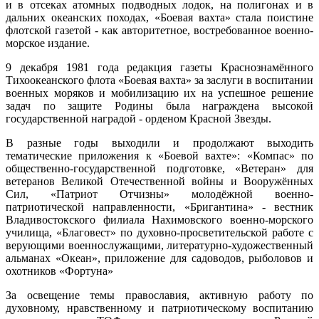
и в отсеках атомных подводных лодок, на полигонах и в
дальних океанских походах, «Боевая вахта» стала поистине
флотской газетой - как авторитетное, востребованное военно-
морское издание.
9 декабря 1981 года редакция газеты Краснознамённого
Тихоокеанского флота «Боевая вахта» за заслуги в воспитании
военных моряков и мобилизацию их на успешное решение
задач по защите Родины была награждена высокой
государственной наградой - орденом Красной Звезды.
В разные годы выходили и продолжают выходить
тематические приложения к «Боевой вахте»: «Компас» по
общественно-государственной подготовке, «Ветеран» для
ветеранов Великой Отечественной войны и Вооружённых
Сил, «Патриот Отчизны» молодёжной военно-
патриотической направленности, «Бригантина» - вестник
Владивостокского филиала Нахимовского военно-морского
училища, «Благовест» по духовно-просветительской работе с
верующими военнослужащими, литературно-художественный
альманах «Океан», приложение для садоводов, рыболовов и
охотников «Фортуна»
За освещение темы православия, активную работу по
духовному, нравственному и патриотическому воспитанию