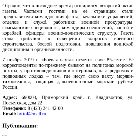
Отрадно, что в последнее время расширился авторский актив
газеты. Частыми гостями на её страницах стали
представители командования флота, начальники управлений,
отделов и служб, работники военной прокуратуры,
флагманские специалисты, командиры соединений, частей и
кораблей, офицеры военно-политических структур. Газета
стала трибуной в освещении вопросов военного
строительства, боевой подготовки, повышения воинской
дисциплины и организованности.
7 ноября 2019 г. «Боевая вахта» отметит свое 85-летие. Её
корреспонденты по-прежнему бывают на полигонах морской
пехоты, у противолодочников и катерников, на аэродромах и
подводных лодках – там, где несут свою вахту моряки-
тихоокеанцы, защищая дальневосточные морские рубежи
России.
Адрес:
690003, Приморский край, г. Владивосток, ул.
Посьетская, дом 22
Телефоны:
8 (423) 241-42-00
Email:
bv.tof@mail.ru
Публикации: