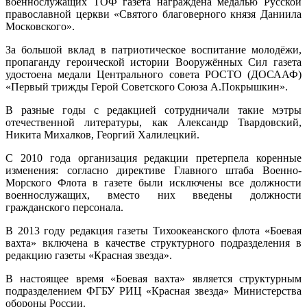
военнослужащих ТОФ газета награждена медалью Русской
православной церкви «Святого благоверного князя Даниила
Московского».
За большой вклад в патриотическое воспитание молодёжи,
пропаганду героической истории Вооружённых Сил газета
удостоена медали Центрального совета РОСТО (ДОСААФ)
«Первый трижды Герой Советского Союза А.Покрышкин».
В разные годы с редакцией сотрудничали такие мэтры
отечественной литературы, как Александр Твардовский,
Никита Михалков, Георгий Халилецкий.
С 2010 года организация редакции претерпела коренные
изменения: согласно директиве Главного штаба Военно-
Морского Флота в газете были исключены все должности
военнослужащих, вместо них введены должности
гражданского персонала.
В 2013 году редакция газеты Тихоокеанского флота «Боевая
вахта» включена в качестве структурного подразделения в
редакцию газеты «Красная звезда».
В настоящее время «Боевая вахта» является структурным
подразделением ФГБУ РИЦ «Красная звезда» Министерства
обороны России.