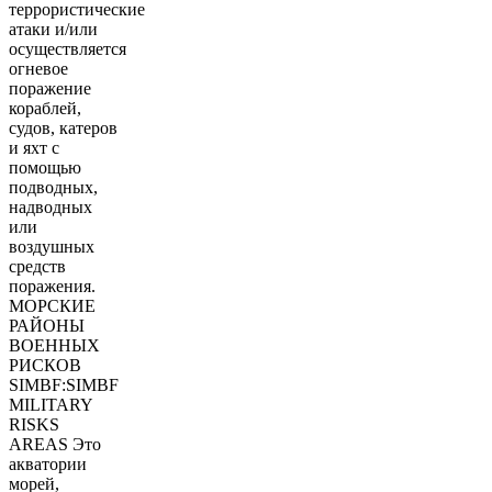
террористические
атаки и/или
осуществляется
огневое
поражение
кораблей,
судов, катеров
и яхт с
помощью
подводных,
надводных
или
воздушных
средств
поражения.
МОРСКИЕ
РАЙОНЫ
ВОЕННЫХ
РИСКОВ
SIMBF:SIMBF
MILITARY
RISKS
AREAS Это
акватории
морей,