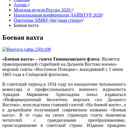
Архив |
/
Морская неделя России 2020 |
/
Национальная конференция ДАЙВТУР 2020
/
Партнеры SIMBF (бегущая строка)
/
Боевая вахта
Боевая вахта
«Боевая вахта» – газета Тихоокеанского флота
. Является
правопреемницей старейшей на Дальнем Востоке военно-
морской газеты «Восточное Поморье», выходившей с 5 июня
1865 года в Сибирской флотилии.
В советский период в 1934 году по инициативе батальонного
комиссара и профессионального военного журналиста
Аркадия Марковича Арнольдова начал издаваться
«Информационный бюллетень морских сил Дальнего
Востока», впоследствии ставший газетой «На боевой вахте», а
в дальнейшем получивший современное название «Боевая
вахта». В те годы на своих страницах газета знакомила
читателей с грандиозными преобразованиями,
происходившими в советской стране. Издание правдиво