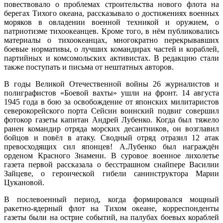
повествовало о проблемах строительства нового флота на
берегах Тихого океана, рассказывало о достижениях военных
моряков в овладении военной техникой и оружием, о
патриотизме тихоокеанцев. Кроме того, в нём публиковались
материалы о тихоокеанцах, многократно перекрывавших
боевые нормативы, о лучших командирах частей и кораблей,
партийных и комсомольских активистах. В редакцию стали
также поступать и письма от нештатных авторов.
В годы Великой Отечественной войны 26 журналистов и
полиграфистов «Боевой вахты» ушли на фронт. 14 августа
1945 года в бою за освобождение от японских милитаристов
северокорейского порта Сейсин воинский подвиг совершил
фотокор газеты капитан Андрей Лубенко. Когда был тяжело
ранен командир отряда морских десантников, он возглавил
бойцов и повёл в атаку. Сводный отряд отразил 12 атак
превосходящих сил японцев! А.Лубенко был награждён
орденом Красного Знамени. В суровое военное лихолетье
газета первой рассказала о бесстрашном снайпере Василии
Зайцеве, о героической гибели санинструктора Марии
Цукановой.
В послевоенный период, когда формировался мощный
ракетно-ядерный флот на Тихом океане, корреспонденты
газеты были на острие событий, на палубах боевых кораблей