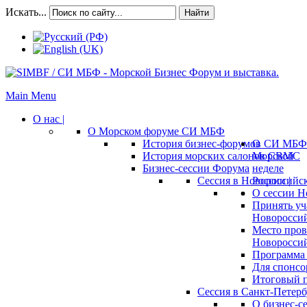
Искать...
Найти
Main Menu
О нас |
О Морском форуме СИ МБФ
История бизнес-форумов СИ МБФ
О
История морских салонов СВМС
Морской
Бизнес-сессии Форума
неделе
Сессия в Новороссийск
России |
О сессии Н
Принять уч
Новороссий
Место пров
Новороссий
Программа 
Для спонсо
Итоговый п
Сессия в Санкт-Петербу
О бизнес-с