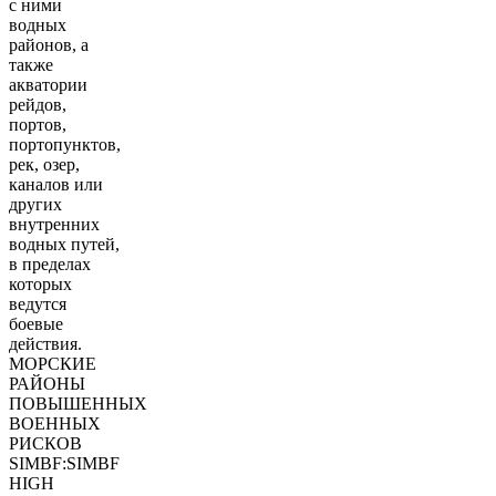
с ними
водных
районов, а
также
акватории
рейдов,
портов,
портопунктов,
рек, озер,
каналов или
других
внутренних
водных путей,
в пределах
которых
ведутся
боевые
действия.
МОРСКИЕ
РАЙОНЫ
ПОВЫШЕННЫХ
ВОЕННЫХ
РИСКОВ
SIMBF:SIMBF
HIGH