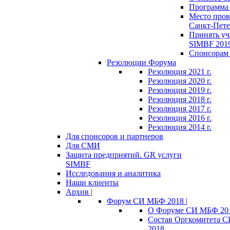
Программа 
Место пров
Санкт-Пете
Принять уч
SIMBF 201
Спонсорам 
Резолюции Форума
Резолюция 2021 г.
Резолюция 2020 г.
Резолюция 2019 г.
Резолюция 2018 г.
Резолюция 2017 г.
Резолюция 2016 г.
Резолюция 2014 г.
Для спонсоров и партнеров
Для СМИ
Защита предприятий. GR услуги
SIMBF
Исследования и аналитика
Наши клиенты
Архив |
Форум СИ МБФ 2018 |
О Форуме СИ МБФ 20
Состав Оргкомитета 
2018