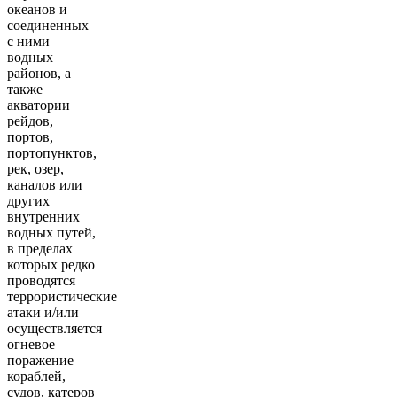
океанов и
соединенных
с ними
водных
районов, а
также
акватории
рейдов,
портов,
портопунктов,
рек, озер,
каналов или
других
внутренних
водных путей,
в пределах
которых редко
проводятся
террористические
атаки и/или
осуществляется
огневое
поражение
кораблей,
судов, катеров