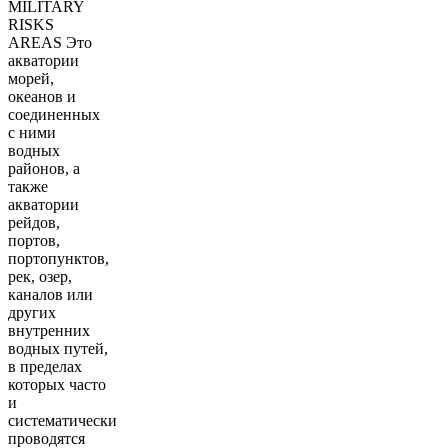
MILITARY
RISKS
AREAS Это
акватории
морей,
океанов и
соединенных
с ними
водных
районов, а
также
акватории
рейдов,
портов,
портопунктов,
рек, озер,
каналов или
других
внутренних
водных путей,
в пределах
которых часто
и
систематически
проводятся