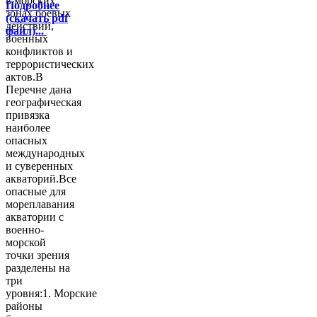
в морских
Подробнее
зонах боевых
(скачать pdf
действий,
файл)...
военных
конфликтов и
террористических
актов.В
Перечне дана
географическая
привязка
наиболее
опасных
международных
и суверенных
акваторий.Все
опасные для
мореплавания
акватории с
военно-
морской
точки зрения
разделены на
три
уровня:1. Морские
районы