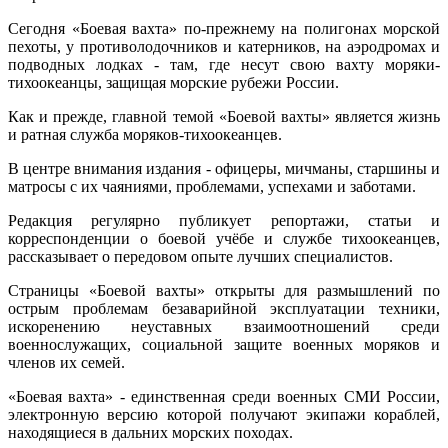
Сегодня «Боевая вахта» по-прежнему на полигонах морской
пехоты, у противолодочников и катерников, на аэродромах и
подводных лодках - там, где несут свою вахту моряки-
тихоокеанцы, защищая морские рубежи России.
Как и прежде, главной темой «Боевой вахты» является жизнь
и ратная служба моряков-тихоокеанцев.
В центре внимания издания - офицеры, мичманы, старшины и
матросы с их чаяниями, проблемами, успехами и заботами.
Редакция регулярно публикует репортажи, статьи и
корреспонденции о боевой учёбе и службе тихоокеанцев,
рассказывает о передовом опыте лучших специалистов.
Страницы «Боевой вахты» открыты для размышлений по
острым проблемам безаварийной эксплуатации техники,
искоренению неуставных взаимоотношений среди
военнослужащих, социальной защите военных моряков и
членов их семей.
«Боевая вахта» - единственная среди военных СМИ России,
электронную версию которой получают экипажи кораблей,
находящиеся в дальних морских походах.