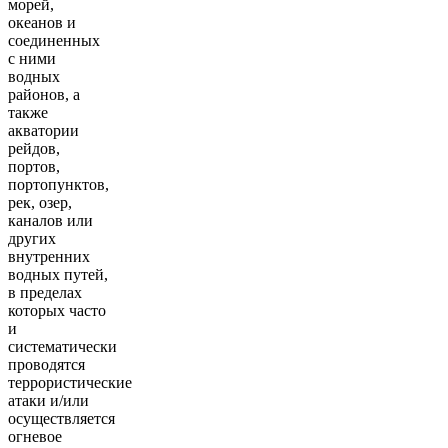
морей,
океанов и
соединенных
с ними
водных
районов, а
также
акватории
рейдов,
портов,
портопунктов,
рек, озер,
каналов или
других
внутренних
водных путей,
в пределах
которых часто
и
систематически
проводятся
террористические
атаки и/или
осуществляется
огневое