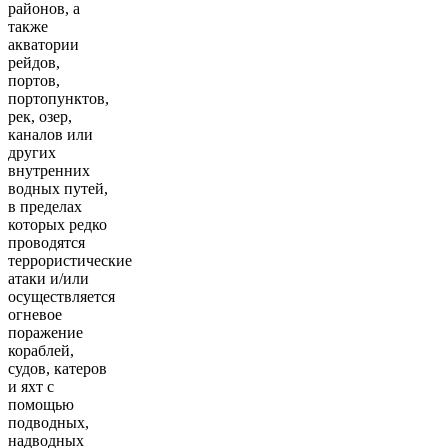
районов, а
также
акватории
рейдов,
портов,
портопунктов,
рек, озер,
каналов или
других
внутренних
водных путей,
в пределах
которых редко
проводятся
террористические
атаки и/или
осуществляется
огневое
поражение
кораблей,
судов, катеров
и яхт с
помощью
подводных,
надводных