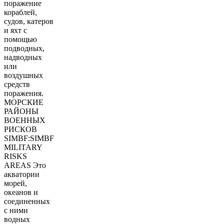
поражение
кораблей,
судов, катеров
и яхт с
помощью
подводных,
надводных
или
воздушных
средств
поражения.
МОРСКИЕ
РАЙОНЫ
ВОЕННЫХ
РИСКОВ
SIMBF:SIMBF
MILITARY
RISKS
AREAS Это
акватории
морей,
океанов и
соединенных
с ними
водных