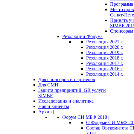
Программа 
Место пров
Санкт-Пете
Принять уч
SIMBF 201
Спонсорам 
Резолюции Форума
Резолюция 2021 г.
Резолюция 2020 г.
Резолюция 2019 г.
Резолюция 2018 г.
Резолюция 2017 г.
Резолюция 2016 г.
Резолюция 2014 г.
Для спонсоров и партнеров
Для СМИ
Защита предприятий. GR услуги
SIMBF
Исследования и аналитика
Наши клиенты
Архив |
Форум СИ МБФ 2018 |
О Форуме СИ МБФ 20
Состав Оргкомитета 
2018