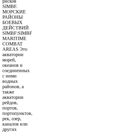
рисков
SIMBF.
МОРСКИЕ
РАЙОНЫ
БОЕВЫХ
ДЕЙСТВИЙ
SIMBF:SIMBF
MARITIME
COMBAT
AREAS Это
акватории
морей,
океанов и
соединенных
с ними
водных
районов, а
также
акватории
рейдов,
портов,
портопунктов,
рек, озер,
каналов или
других