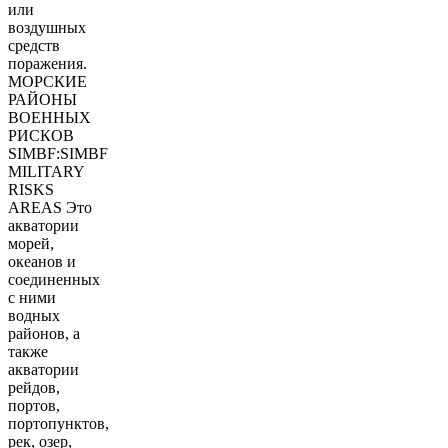
или
воздушных
средств
поражения.
МОРСКИЕ
РАЙОНЫ
ВОЕННЫХ
РИСКОВ
SIMBF:SIMBF
MILITARY
RISKS
AREAS Это
акватории
морей,
океанов и
соединенных
с ними
водных
районов, а
также
акватории
рейдов,
портов,
портопунктов,
рек, озер,