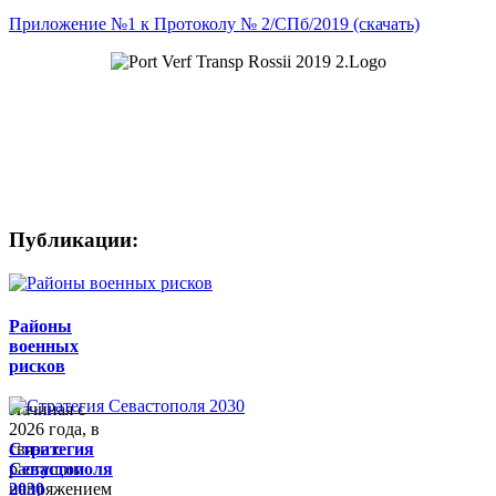
Приложение №1 к Протоколу № 2/СПб/2019 (скачать)
Ключевые слова:Бизнес-сессия форума си мбф. Конференция
порты. Совещание порты. Совещание. Заседание. Верфи.
Судоремонт. Судостроение. Конференция Транспорт России.
Морской транспорт. РЖД. Логистика.
Публикации:
Районы
военных
рисков
Начиная с
2026 года, в
связи с
Стратегия
растущим
Севастополя
напряжением
2030