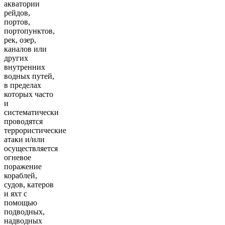
акватории
рейдов,
портов,
портопунктов,
рек, озер,
каналов или
других
внутренних
водных путей,
в пределах
которых часто
и
систематически
проводятся
террористические
атаки и/или
осуществляется
огневое
поражение
кораблей,
судов, катеров
и яхт с
помощью
подводных,
надводных