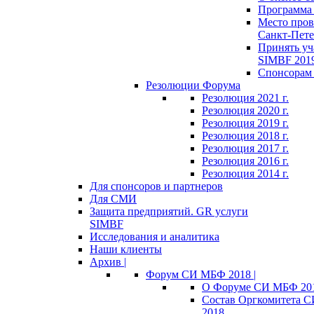
Программа 
Место пров
Санкт-Пете
Принять уч
SIMBF 201
Спонсорам 
Резолюции Форума
Резолюция 2021 г.
Резолюция 2020 г.
Резолюция 2019 г.
Резолюция 2018 г.
Резолюция 2017 г.
Резолюция 2016 г.
Резолюция 2014 г.
Для спонсоров и партнеров
Для СМИ
Защита предприятий. GR услуги
SIMBF
Исследования и аналитика
Наши клиенты
Архив |
Форум СИ МБФ 2018 |
О Форуме СИ МБФ 20
Состав Оргкомитета 
2018