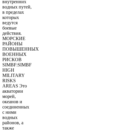
внутренних
водных путей,
в пределах
которых
ведутся
боевые
действия.
МОРСКИЕ
РАЙОНЫ
ПОВЫШЕННЫХ
ВОЕННЫХ
РИСКОВ
SIMBF:SIMBF
HIGH
MILITARY
RISKS
AREAS Это
акватории
морей,
океанов и
соединенных
с ними
водных
районов, а
также