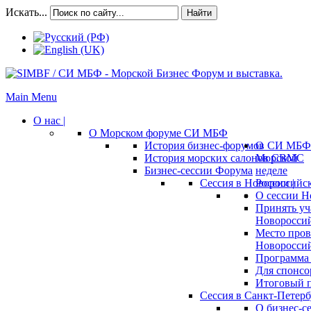
Искать...
Найти
Main Menu
О нас |
О Морском форуме СИ МБФ
История бизнес-форумов СИ МБФ
О
История морских салонов СВМС
Морской
Бизнес-сессии Форума
неделе
Сессия в Новороссийск
России |
О сессии Н
Принять уч
Новороссий
Место пров
Новороссий
Программа 
Для спонсо
Итоговый п
Сессия в Санкт-Петербу
О бизнес-с