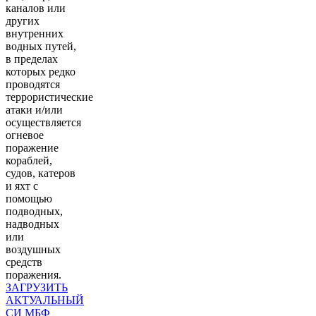
каналов или
других
внутренних
водных путей,
в пределах
которых редко
проводятся
террористические
атаки и/или
осуществляется
огневое
поражение
кораблей,
судов, катеров
и яхт с
помощью
подводных,
надводных
или
воздушных
средств
поражения.
ЗАГРУЗИТЬ
АКТУАЛЬНЫЙ
СИ МБФ