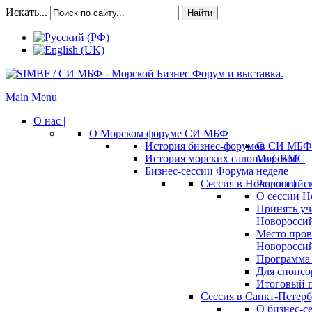
Искать...
Найти
Main Menu
О нас |
О Морском форуме СИ МБФ
История бизнес-форумов СИ МБФ
О
История морских салонов СВМС
Морской
Бизнес-сессии Форума
неделе
Сессия в Новороссийск
России |
О сессии Н
Принять уч
Новороссий
Место пров
Новороссий
Программа 
Для спонсо
Итоговый п
Сессия в Санкт-Петербу
О бизнес-с