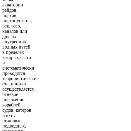
акватории
рейдов,
портов,
портопунктов,
рек, озер,
каналов или
других
внутренних
водных путей,
в пределах
которых часто
и
систематически
проводятся
террористические
атаки и/или
осуществляется
огневое
поражение
кораблей,
судов, катеров
и яхт с
помощью
подводных,