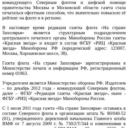
командующего Северным флотом и шефской помощи
правительства Москвы и Московской области газета стала
печататься офсетным способом, что значительно повысило её
рейтинг на флоте и в регионе.
В настоящее время редакция газеты флота «На страже
Заполярья» является структурным подразделением
центрального печатного органа Минобороны России газеты
«Красная звезда» и входит в состав ФГБУ «РИЦ «Красная
звезда» Минобороны РФ (юридический адрес: 123007,
Москва, Хорошевское шоссе, 38).
Газета флота «На страже Заполярья» зарегистрирована в
Министерстве печати и информации РФ, регистрационный
номер 01963.
Учредителем является Министерство обороны РФ. Издателем
– по декабрь 2012 года - командующий Северным флотом,
далее – ФГБУ «Редакция газеты «Красная звезда», ныне -
ФГБУ «РИЦ «Красная звезда» Минобороны России.
С 1 июля 2011 года газета «На страже Заполярья» оставаясь в
составе Северного флота в организации штата № 80/040-52
(01), утвержденного директивой начальника Главного штаба
ВМФ от 7 августа 2009 г. № 730/2/Т/344 и изменениями в