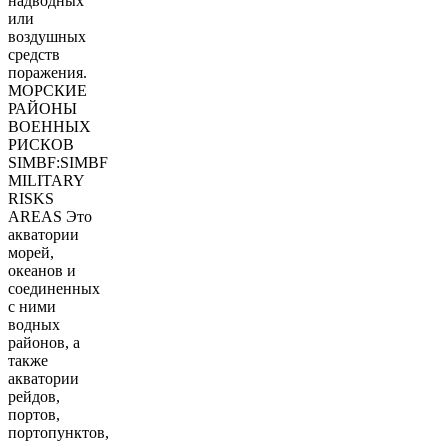
надводных
или
воздушных
средств
поражения.
МОРСКИЕ
РАЙОНЫ
ВОЕННЫХ
РИСКОВ
SIMBF:SIMBF
MILITARY
RISKS
AREAS Это
акватории
морей,
океанов и
соединенных
с ними
водных
районов, а
также
акватории
рейдов,
портов,
портопунктов,