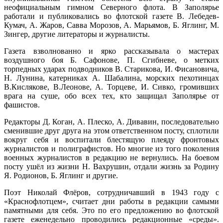
неофициальным гимном Северного флота. В Заполярье
работали и публиковались во флотской газете В. Лебедев-
Кумач, А. Жаров, Савва Морозов, А. Марьямов, Б. Яглинг, М.
Зингер, другие литераторы и журналисты.
Газета взволнованно и ярко рассказывала о мастерах
воздушного боя Б. Сафонове, П. Сгибневе, о метких
торпедных ударах подводников В. Старикова, И. Фисановича,
Н. Лунина, катерниках А. Шабалина, морских пехотинцах
В.Кислякове, В.Леонове, А. Торцеве, И. Сивко, громивших
врага на суше, обо всех тех, кто защищал Заполярье от
фашистов.
Редакторы Д. Коган, А. Плеско, А. Дивавин, последовательно
сменившие друг друга на этом ответственном посту, сплотили
вокруг себя и воспитали блестящую плеяду фронтовых
журналистов и полиграфистов. Но многие из того поколения
военных журналистов в редакцию не вернулись. На боевом
посту ушёл из жизни Н. Вахрушин, отдали жизнь за Родину
Я. Родионов, Б. Яглинг и другие.
Поэт Николай Флёров, сотрудничавший в 1943 году с
«Краснофлотцем», считает дни работы в редакции самыми
памятными для себя. Это по его предложению во флотской
газете еженедельно проводились редакционные «среды».