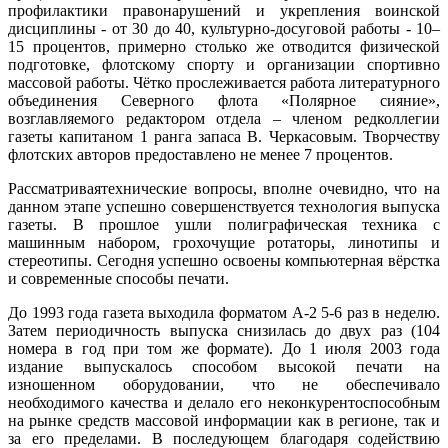
профилактики правонарушений и укрепления воинской
дисциплины - от 30 до 40, культурно-досуговой работы - 10–
15 процентов, примерно столько же отводится физической
подготовке, флотскому спорту и организации спортивно
массовой работы. Чётко прослеживается работа литературного
объединения Северного флота «Полярное сияние»,
возглавляемого редактором отдела – членом редколлегии
газеты капитаном 1 ранга запаса В. Черкасовым. Творчеству
флотских авторов предоставлено не менее 7 процентов.
Рассматриваятехнические вопросы, вполне очевидно, что на
данном этапе успешно совершенствуется технология выпуска
газеты. В прошлое ушли полиграфическая техника с
машинным набором, грохочущие ротаторы, линотипы и
стереотипы. Сегодня успешно освоены компьютерная вёрстка
и современные способы печати.
До 1993 года газета выходила форматом А-2 5-6 раз в неделю.
Затем периодичность выпуска снизилась до двух раз (104
номера в год при том же формате). До 1 июля 2003 года
издание выпускалось способом высокой печати на
изношенном оборудовании, что не обеспечивало
необходимого качества и делало его неконкурентоспособным
на рынке средств массовой информации как в регионе, так и
за его пределами. В последующем благодаря содействию