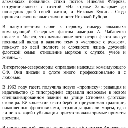
альманахах появились стихи поэтов Николая Флерова,
сотрудничавшего с газетой «На страже Заполярья» до
последних дней своей жизни, и Николая Букина. Сюда
приносил свои первые стихи и поэт Николай Рубцов.
В напутственном слове к первому номеру альманаха
командующий Северным флотом адмирал А. Чабаненко
писал: «...Уверен, что начинающие литераторы флота внесут
посильный вклад в важную тему о «человеке с ружьем»,
покажут во всей полноте и сложности жизнь дружной
флотской семьи, отношение моряков к службе, учёбе и
жизни...».
Литераторы-североморцы оправдали надежды командующего
СФ. Они писали о флоте много, профессионально и с
любовью.
В 1963 году газета получила новую «прописку»: редакция и
издательство (с типографией) справили новоселье в новом
специализированном здании на улице Сгибнева флотской
столицы. Её коллектив свято берёг и приумножал традиции,
накопленные фронтовиками, страницы дышали морем, едва
ли не в каждой публикации присутствовали зримые приметы
времени.
В послевоенный период журналисты «На страже Заполярья»