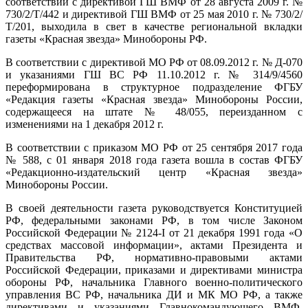
соответствии с директивой ГШ ВМФ от 28 августа 2009 г. №
730/2/Т/442 и директивой ГШ ВМФ от 25 мая 2010 г. № 730/2/
Т/201, выходила в свет в качестве региональной вкладки
газеты «Красная звезда» Минобороны РФ.
В соответствии с директивой МО РФ от 08.09.2012 г. № Д-070
и указаниями ГШ ВС РФ 11.10.2012 г. № 314/9/4560
переформирована в структурное подразделение ФГБУ
«Редакция газеты «Красная звезда» Минобороны России,
содержащееся на штате № 48/055, переизданном с
изменениями на 1 декабря 2012 г.
В соответствии с приказом МО РФ от 25 сентября 2017 года
№ 588, с 01 января 2018 года газета вошла в состав ФГБУ
«Редакционно-издательский центр «Красная звезда»
Минобороны России.
В своей деятельности газета руководствуется Конституцией
РФ, федеральными законами РФ, в том числе Законом
Российской Федерации № 2124-I от 21 декабря 1991 года «О
средствах массовой информации», актами Президента и
Правительства РФ, нормативно-правовыми актами
Российской Федерации, приказами и директивами министра
обороны РФ, начальника Главного военно-политического
управления ВС РФ, начальника ДИ и МК МО РФ, а также
директивами и указаниями Главнокомандующего ВМФ,