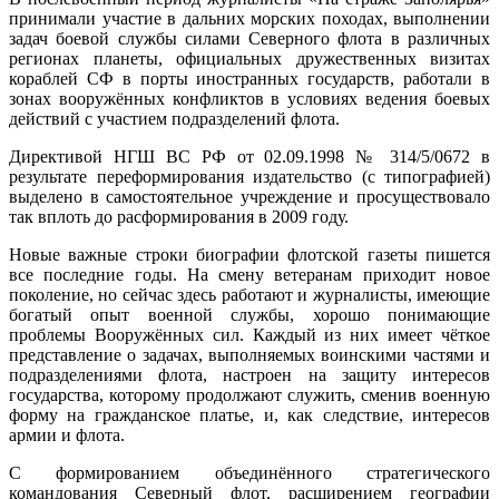
принимали участие в дальних морских походах, выполнении
задач боевой службы силами Северного флота в различных
регионах планеты, официальных дружественных визитах
кораблей СФ в порты иностранных государств, работали в
зонах вооружённых конфликтов в условиях ведения боевых
действий с участием подразделений флота.
Директивой НГШ ВС РФ от 02.09.1998 № 314/5/0672 в
результате переформирования издательство (с типографией)
выделено в самостоятельное учреждение и просуществовало
так вплоть до расформирования в 2009 году.
Новые важные строки биографии флотской газеты пишется
все последние годы. На смену ветеранам приходит новое
поколение, но сейчас здесь работают и журналисты, имеющие
богатый опыт военной службы, хорошо понимающие
проблемы Вооружённых сил. Каждый из них имеет чёткое
представление о задачах, выполняемых воинскими частями и
подразделениями флота, настроен на защиту интересов
государства, которому продолжают служить, сменив военную
форму на гражданское платье, и, как следствие, интересов
армии и флота.
С формированием объединённого стратегического
командования Северный флот, расширением географии