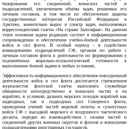
базирования его соединений, воинских частей и
подразделений, увеличением объёма задач, решаемых его
личным составом, в том числе по обеспечению защиты
государственных интересов Российской Федерации в
Арктике, значительно вырос и спектр задач, выполняемых
корреспондентами газеты «На страже Заполярья». На данном
этапе основная задача редакции состоит в информационном
сопровождении и обеспечении учебно-боевой деятельности
войск и сил флота. В особый период – в содействии
командованию подразделений СФ, органам по работе с
личным составом флота в деятельности по формированию у
подчинённых морально-психологической готовности к
выполнению боевой задачи в любых условиях.
Эффективность информационного обеспечения повседневной
деятельности войск и сил флота достигается стремлением
журналистов флотской газеты выполнять служебные
обязанности непосредственно в воинских частях и на
кораблях, в условиях дальних морских походов кораблей как
надводных, так и подводных сил Северного флота,
проведения учений частей морской пехоты и сухопутных
войск СФ с высадкой морского и воздушного тактического
десанта, нередко во взаимодействии с силами частей и
соединений других военных округов и флотов и воинскими
подразделениями иностранных государств.