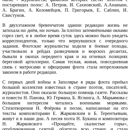
постаревших полос: А. Петров, И. Сахновский, А.Ананьин,
А. Брагин, А. Коломейцев, П. Григорьев, Е. Саблин, И.
Свистунов.
В двухэтажном бревенчатом здании редакции жизнь не
затихала ни днём, ни ночью. За плотно затемнёнными окнами
горел свет, и в любое время суток здесь можно было увидеть
корреспондентов, только что вернувшихся с очередного
задания. Флотские журналисты ходили в боевые походы,
участвовали в рейдах разведчиков и морских десантах,
бывали в окопах переднего края и на огневых позициях
береговой артиллерии. Самая тесная, живая, повседневная
связь с матросами и офицерами флота стала непреложным
законом в работе редакции.
С первых дней войны в Заполярье в ряды флота прибыл
большой коллектив известных в стране поэтов, писателей,
журналистов. Они оказали большую помощь газете. Рассказы
и повести Н. Панова, Ю. Германа, Б. Яглинга, А. Марьямова с
большим интересом читались военными моряками.
Стихотворения Н. Флёрова и песни, написанные на его
тексты композиторами Е. Жарковским и Б. Терентьевым,
живут и в наши дни. А песня поэта Н. Букина и композитора
Н. Жарковского «Прощайте, скалистые горы»,
опубликованная газетой, облетела всю страну и стала