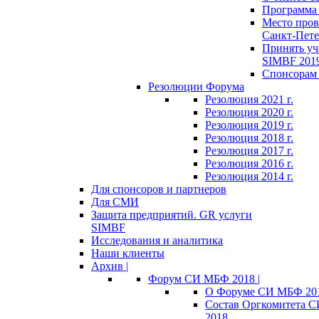
Программа 
Место пров
Санкт-Пете
Принять уч
SIMBF 201
Спонсорам 
Резолюции Форума
Резолюция 2021 г.
Резолюция 2020 г.
Резолюция 2019 г.
Резолюция 2018 г.
Резолюция 2017 г.
Резолюция 2016 г.
Резолюция 2014 г.
Для спонсоров и партнеров
Для СМИ
Защита предприятий. GR услуги
SIMBF
Исследования и аналитика
Наши клиенты
Архив |
Форум СИ МБФ 2018 |
О Форуме СИ МБФ 20
Состав Оргкомитета 
2018