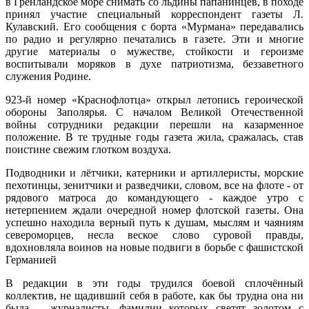
в Гренландское море снимать со льдины папанинцев, в походе
принял участие специальный корреспондент газеты Л.
Кулавский. Его сообщения с борта «Мурмана» передавались
по радио и регулярно печатались в газете. Эти и многие
другие материалы о мужестве, стойкости и героизме
воспитывали моряков в духе патриотизма, беззаветного
служения Родине.
923-й номер «Краснофлотца» открыл летопись героической
обороны Заполярья. С началом Великой Отечественной
войны сотрудники редакции перешли на казарменное
положение. В те трудные годы газета жила, сражалась, став
поистине свежим глотком воздуха.
Подводники и лётчики, катерники и артиллеристы, морские
пехотинцы, зенитчики и разведчики, словом, все на флоте - от
рядового матроса до командующего - каждое утро с
нетерпением ждали очередной номер флотской газеты. Она
успешно находила верный путь к душам, мыслям и чаяниям
североморцев, несла веское слово суровой правды,
вдохновляла воинов на новые подвиги в борьбе с фашистской
Германией
В редакции в эти годы трудился боевой сплочённый
коллектив, не щадивший себя в работе, как бы трудна она ни
была, - журналисты, фамилии которых светят золотом с