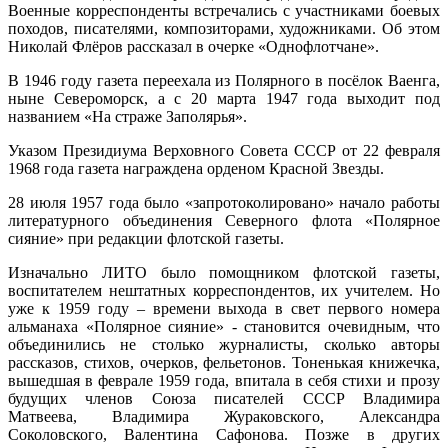
Военные корреспонденты встречались с участниками боевых
походов, писателями, композиторами, художниками. Об этом
Николай Флёров рассказал в очерке «Однофлотчане».
В 1946 году газета переехала из Полярного в посёлок Ваенга,
ныне Североморск, а с 20 марта 1947 года выходит под
названием «На страже Заполярья».
Указом Президиума Верховного Совета СССР от 22 февраля
1968 года газета награждена орденом Красной Звезды.
28 июля 1957 года было «запротоколировано» начало работы
литературного объединения Северного флота «Полярное
сияние» при редакции флотской газеты.
Изначально ЛИТО было помощником флотской газеты,
воспитателем нештатных корреспондентов, их учителем. Но
уже к 1959 году – времени выхода в свет первого номера
альманаха «Полярное сияние» - становится очевидным, что
объединились не столько журналисты, сколько авторы
рассказов, стихов, очерков, фельетонов. Тоненькая книжечка,
вышедшая в феврале 1959 года, впитала в себя стихи и прозу
будущих членов Союза писателей СССР Владимира
Матвеева, Владимира Жураковского, Александра
Соколовского, Валентина Сафонова. Позже в других