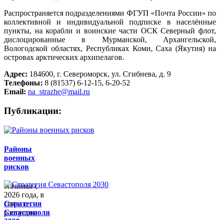
Распространяется подразделениями ФГУП «Почта России» по
коллективной и индивидуальной подписке в населённые
пункты, на корабли и воинские части ОСК Северный флот,
дислоцированные в Мурманской, Архангельской,
Вологодской областях, Республиках Коми, Саха (Якутия) на
островах арктических архипелагов.
Адрес:
184600, г. Североморск, ул. Сгибнева, д. 9
Телефоны:
8 (81537) 6-12-15, 6-20-52
Email:
na_strazhe@mail.ru
Публикации:
Районы
военных
рисков
Начиная с
2026 года, в
связи с
Стратегия
растущим
Севастополя