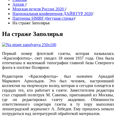
Архив |
/
Морская неделя России 2020 |
/
Национальная конференция ДАЙВТУР 2020
/
Партнеры SIMBF (бегущая строка)
/
На страже Заполярья
На страже Заполярья
Первый номер флотской газеты, которая называлась
«Краснофлотец», свет увидел 18 июня 1937 года. Она была
отпечатана в маленькой типографии главной базы Северного
флота в посёлке Полярное.
Редактором «Краснофлотца» был назначен Аркадий
Маркович Арнольдов. Это был человек, настроивший
коллектив на творческую волну, которая и сегодня плещется в
сердцах тех, кто работает в газете. Заместителем редактора
стал старший политрук М. Савенко, приехавший из Москвы,
где он редактировал газету академии. Обязанности
ответственного секретаря газеты в ту пору выполнял
ленинградский журналист А. Лебедев. Ему пришлось немало
потрудиться над литературной обработкой материалов.