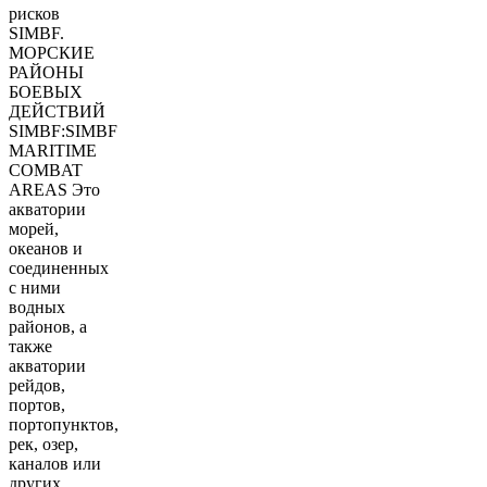
рисков
SIMBF.
МОРСКИЕ
РАЙОНЫ
БОЕВЫХ
ДЕЙСТВИЙ
SIMBF:SIMBF
MARITIME
COMBAT
AREAS Это
акватории
морей,
океанов и
соединенных
с ними
водных
районов, а
также
акватории
рейдов,
портов,
портопунктов,
рек, озер,
каналов или
других