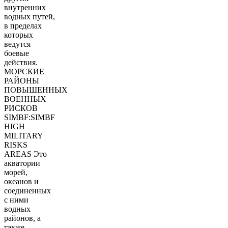
внутренних
водных путей,
в пределах
которых
ведутся
боевые
действия.
МОРСКИЕ
РАЙОНЫ
ПОВЫШЕННЫХ
ВОЕННЫХ
РИСКОВ
SIMBF:SIMBF
HIGH
MILITARY
RISKS
AREAS Это
акватории
морей,
океанов и
соединенных
с ними
водных
районов, а
также