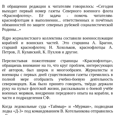
В обращении редакции к читателям говорилось: «Сегодня
выходит первый номер газеты Северного военного флота
«Краснофлотец». Её задача - помочь читателям-
краснофлотцам в выполнении... ответственных и почётных
обязанностей по защите северных рубежей социалистической
Родины...»
Ядро журналистского коллектива составили военнослужащие
кораблей и воинских частей. Это старшина А. Брагин,
старший краснофлотец Н. Хохольков, краснофлотцы А.
Петров, Л. Кулавский, К. Пухлов и другие.
Перелистывая пожелтевшие страницы «Краснофлотца»,
обращаешь внимание на то, что круг проблем, интересующих
её авторов, был широк и многообразен. Журналисты и
военкоры с первых дней существования газеты стремились в
полной мере отобразить учебно-боевую деятельность
североморцев. Как было принято говорить, твёрдо держали
руку на пульсе флотской жизни, рассказывали о боевой учёбе
военных моряков, внедрении передового опыта на корабли, в
части и подразделения СФ.
Когда ледокольные суда «Таймыр» и «Мурман», подводная
лодка «Д-3» под командованием В. Котельникова отправились