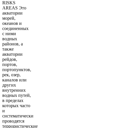
RISKS
AREAS Это
акватории
морей,
океанов и
соединенных
с ними
водных
районов, а
также
акватории
рейдов,
портов,
портопунктов,
рек, озер,
каналов или
других
внутренних
водных путей,
в пределах
которых часто
и
систематически
проводятся
террористические