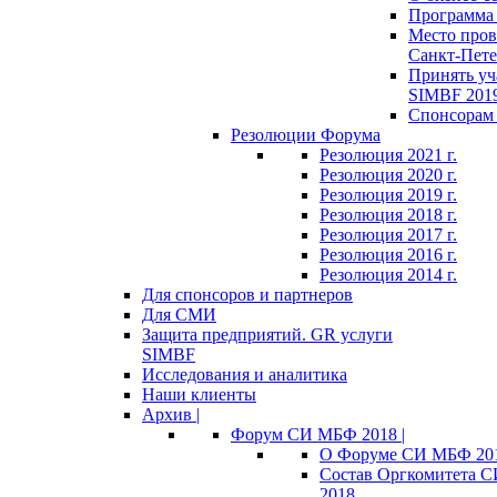
Программа 
Место пров
Санкт-Пете
Принять уч
SIMBF 201
Спонсорам 
Резолюции Форума
Резолюция 2021 г.
Резолюция 2020 г.
Резолюция 2019 г.
Резолюция 2018 г.
Резолюция 2017 г.
Резолюция 2016 г.
Резолюция 2014 г.
Для спонсоров и партнеров
Для СМИ
Защита предприятий. GR услуги
SIMBF
Исследования и аналитика
Наши клиенты
Архив |
Форум СИ МБФ 2018 |
О Форуме СИ МБФ 20
Состав Оргкомитета 
2018