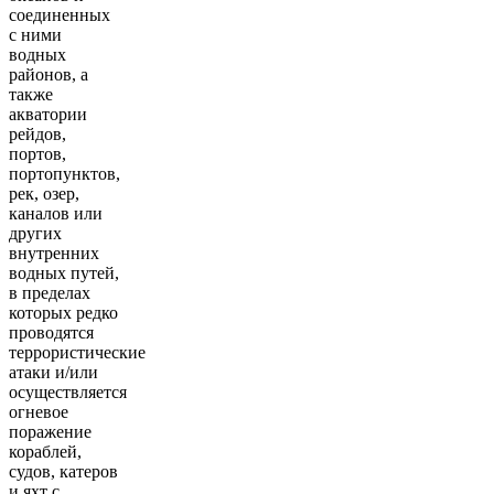
соединенных
с ними
водных
районов, а
также
акватории
рейдов,
портов,
портопунктов,
рек, озер,
каналов или
других
внутренних
водных путей,
в пределах
которых редко
проводятся
террористические
атаки и/или
осуществляется
огневое
поражение
кораблей,
судов, катеров
и яхт с