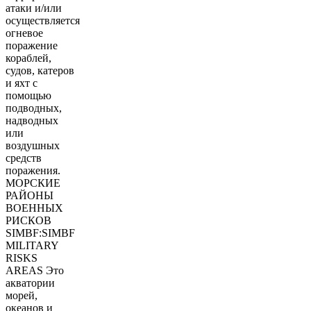
атаки и/или
осуществляется
огневое
поражение
кораблей,
судов, катеров
и яхт с
помощью
подводных,
надводных
или
воздушных
средств
поражения.
МОРСКИЕ
РАЙОНЫ
ВОЕННЫХ
РИСКОВ
SIMBF:SIMBF
MILITARY
RISKS
AREAS Это
акватории
морей,
океанов и