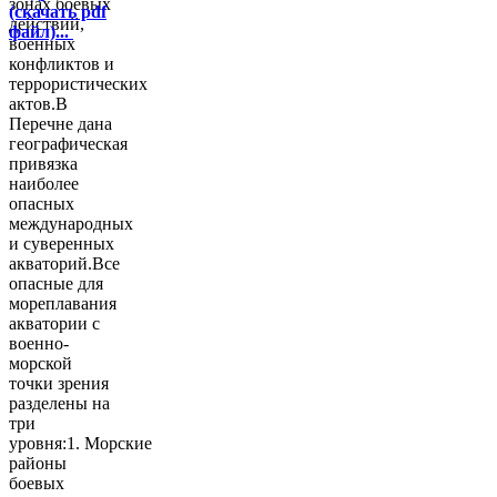
зонах боевых
(скачать pdf
действий,
файл)...
военных
конфликтов и
террористических
актов.В
Перечне дана
географическая
привязка
наиболее
опасных
международных
и суверенных
акваторий.Все
опасные для
мореплавания
акватории с
военно-
морской
точки зрения
разделены на
три
уровня:1. Морские
районы
боевых