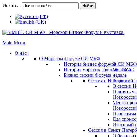
Искать...
Найти
Main Menu
О нас |
О Морском форуме СИ МБФ
История бизнес-форумов СИ МБФ
О
История морских салонов СВМС
Морской
Бизнес-сессии Форума
неделе
Сессия в Новороссийск
России |
О сессии Н
Принять уч
Новороссий
Место пров
Новороссий
Программа 
Для спонсо
Итоговый п
Сессия в Санкт-Петербу
О бизнес-с