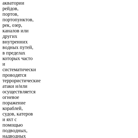
акватории
рейдов,
портов,
портопунктов,
рек, озер,
каналов или
других
внутренних
водных путей,
в пределах
которых часто
и
систематически
проводятся
террористические
атаки и/или
осуществляется
огневое
поражение
кораблей,
судов, катеров
и яхт с
помощью
подводных,
надводных