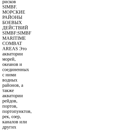
рисков
SIMBF.
МОРСКИЕ
РАЙОНЫ
БОЕВЫХ
ДЕЙСТВИЙ
SIMBF:SIMBF
MARITIME
COMBAT
AREAS Это
акватории
морей,
океанов и
соединенных
с ними
водных
районов, а
также
акватории
рейдов,
портов,
портопунктов,
рек, озер,
каналов или
других