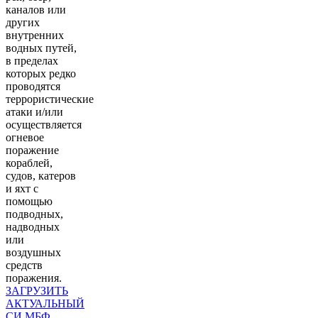
каналов или
других
внутренних
водных путей,
в пределах
которых редко
проводятся
террористические
атаки и/или
осуществляется
огневое
поражение
кораблей,
судов, катеров
и яхт с
помощью
подводных,
надводных
или
воздушных
средств
поражения.
ЗАГРУЗИТЬ
АКТУАЛЬНЫЙ
СИ МБФ