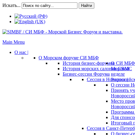
Искать...
Найти
Main Menu
О нас |
О Морском форуме СИ МБФ
История бизнес-форумов СИ МБФ
О
История морских салонов СВМС
Морской
Бизнес-сессии Форума
неделе
Сессия в Новороссийск
России |
О сессии Н
Принять уч
Новороссий
Место пров
Новороссий
Программа 
Для спонсо
Итоговый п
Сессия в Санкт-Петербу
О бизнес-с