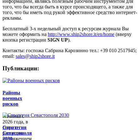
информацией, являясь полезным рабочим инструментом для
того, что бы всегда быть в курсе происходящего, а также для
того, что бы иметь под рукой эффективное средство интернет-
рекламы.
Бесплатный 3-х недельный доступ к ресурсам журнала Вы
можете оформить на
http://www.ship2shore.it/en/home
(вверху
кнопка регистрации
SIGN UP
).
Контакты: госпожа Сабрина Карозинно тел.: +39 010 2517945;
email:
sales@ship2shore.it
Публикации:
Районы
военных
рисков
Начиная с
2026 года, в
связи с
Стратегия
растущим
Севастополя
напряжением
2030