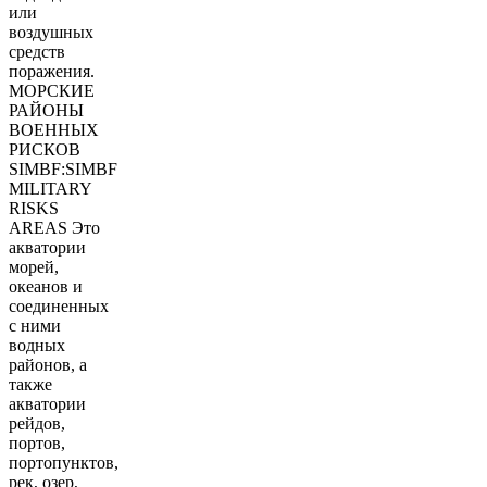
или
воздушных
средств
поражения.
МОРСКИЕ
РАЙОНЫ
ВОЕННЫХ
РИСКОВ
SIMBF:SIMBF
MILITARY
RISKS
AREAS Это
акватории
морей,
океанов и
соединенных
с ними
водных
районов, а
также
акватории
рейдов,
портов,
портопунктов,
рек, озер,