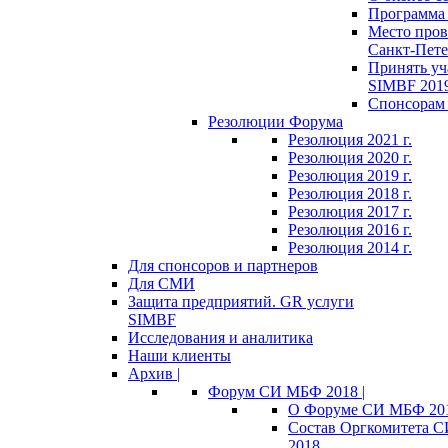
Программа 
Место пров
Санкт-Пете
Принять уч
SIMBF 201
Спонсорам 
Резолюции Форума
Резолюция 2021 г.
Резолюция 2020 г.
Резолюция 2019 г.
Резолюция 2018 г.
Резолюция 2017 г.
Резолюция 2016 г.
Резолюция 2014 г.
Для спонсоров и партнеров
Для СМИ
Защита предприятий. GR услуги
SIMBF
Исследования и аналитика
Наши клиенты
Архив |
Форум СИ МБФ 2018 |
О Форуме СИ МБФ 20
Состав Оргкомитета 
2018