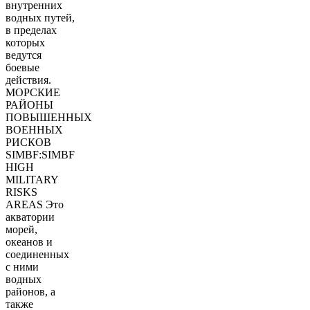
внутренних
водных путей,
в пределах
которых
ведутся
боевые
действия.
МОРСКИЕ
РАЙОНЫ
ПОВЫШЕННЫХ
ВОЕННЫХ
РИСКОВ
SIMBF:SIMBF
HIGH
MILITARY
RISKS
AREAS Это
акватории
морей,
океанов и
соединенных
с ними
водных
районов, а
также