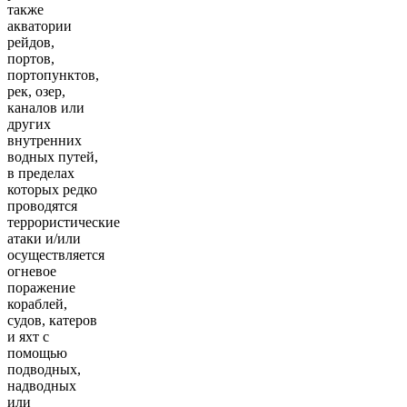
также
акватории
рейдов,
портов,
портопунктов,
рек, озер,
каналов или
других
внутренних
водных путей,
в пределах
которых редко
проводятся
террористические
атаки и/или
осуществляется
огневое
поражение
кораблей,
судов, катеров
и яхт с
помощью
подводных,
надводных
или