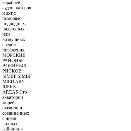
кораблей,
судов, катеров
и яхт с
помощью
подводных,
надводных
или
воздушных
средств
поражения.
МОРСКИЕ
РАЙОНЫ
ВОЕННЫХ
РИСКОВ
SIMBF:SIMBF
MILITARY
RISKS
AREAS Это
акватории
морей,
океанов и
соединенных
с ними
водных
районов, а