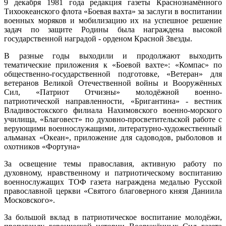
9 декабря 1981 года редакция газеты Краснознамённого
Тихоокеанского флота «Боевая вахта» за заслуги в воспитании
военных моряков и мобилизацию их на успешное решение
задач по защите Родины была награждена высокой
государственной наградой - орденом Красной Звезды.
В разные годы выходили и продолжают выходить
тематические приложения к «Боевой вахте»: «Компас» по
общественно-государственной подготовке, «Ветеран» для
ветеранов Великой Отечественной войны и Вооружённых
Сил, «Патриот Отчизны» молодёжной военно-
патриотической направленности, «Бригантина» - вестник
Владивостокского филиала Нахимовского военно-морского
училища, «Благовест» по духовно-просветительской работе с
верующими военнослужащими, литературно-художественный
альманах «Океан», приложение для садоводов, рыболовов и
охотников «Фортуна»
За освещение темы православия, активную работу по
духовному, нравственному и патриотическому воспитанию
военнослужащих ТОФ газета награждена медалью Русской
православной церкви «Святого благоверного князя Даниила
Московского».
За большой вклад в патриотическое воспитание молодёжи,