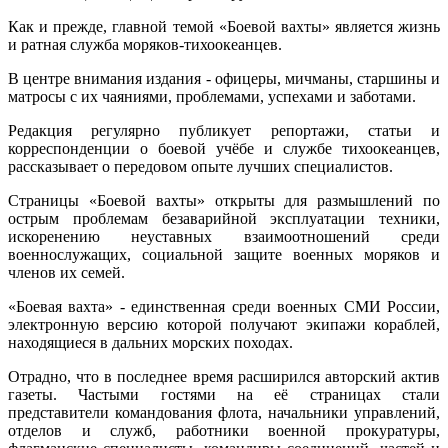
Как и прежде, главной темой «Боевой вахты» является жизнь
и ратная служба моряков-тихоокеанцев.
В центре внимания издания - офицеры, мичманы, старшины и
матросы с их чаяниями, проблемами, успехами и заботами.
Редакция регулярно публикует репортажи, статьи и
корреспонденции о боевой учёбе и службе тихоокеанцев,
рассказывает о передовом опыте лучших специалистов.
Страницы «Боевой вахты» открыты для размышлений по
острым проблемам безаварийной эксплуатации техники,
искоренению неуставных взаимоотношений среди
военнослужащих, социальной защите военных моряков и
членов их семей.
«Боевая вахта» - единственная среди военных СМИ России,
электронную версию которой получают экипажи кораблей,
находящиеся в дальних морских походах.
Отрадно, что в последнее время расширился авторский актив
газеты. Частыми гостями на её страницах стали
представители командования флота, начальники управлений,
отделов и служб, работники военной прокуратуры,