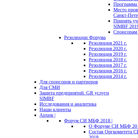
Программа 
Место пров
Санкт-Пете
Принять уч
SIMBF 201
Спонсорам 
Резолюции Форума
Резолюция 2021 г.
Резолюция 2020 г.
Резолюция 2019 г.
Резолюция 2018 г.
Резолюция 2017 г.
Резолюция 2016 г.
Резолюция 2014 г.
Для спонсоров и партнеров
Для СМИ
Защита предприятий. GR услуги
SIMBF
Исследования и аналитика
Наши клиенты
Архив |
Форум СИ МБФ 2018 |
О Форуме СИ МБФ 20
Состав Оргкомитета 
2018