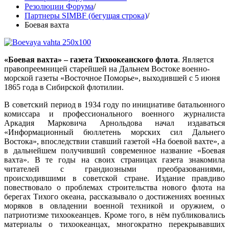
Резолюции Форума
/
Партнеры SIMBF (бегущая строка)
/
Боевая вахта
«Боевая вахта» – газета Тихоокеанского флота
. Является
правопреемницей старейшей на Дальнем Востоке военно-
морской газеты «Восточное Поморье», выходившей с 5 июня
1865 года в Сибирской флотилии.
В советский период в 1934 году по инициативе батальонного
комиссара и профессионального военного журналиста
Аркадия Марковича Арнольдова начал издаваться
«Информационный бюллетень морских сил Дальнего
Востока», впоследствии ставший газетой «На боевой вахте», а
в дальнейшем получивший современное название «Боевая
вахта». В те годы на своих страницах газета знакомила
читателей с грандиозными преобразованиями,
происходившими в советской стране. Издание правдиво
повествовало о проблемах строительства нового флота на
берегах Тихого океана, рассказывало о достижениях военных
моряков в овладении военной техникой и оружием, о
патриотизме тихоокеанцев. Кроме того, в нём публиковались
материалы о тихоокеанцах, многократно перекрывавших