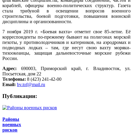
флагманские специалисты, командиры соединений, частей и
кораблей, офицеры военно-политических структур. Газета
стала трибуной в освещении вопросов военного
строительства, боевой подготовки, повышения воинской
дисциплины и организованности.
7 ноября 2019 г. «Боевая вахта» отметит свое 85-летие. Её
корреспонденты по-прежнему бывают на полигонах морской
пехоты, у противолодочников и катерников, на аэродромах и
подводных лодках – там, где несут свою вахту моряки-
тихоокеанцы, защищая дальневосточные морские рубежи
России.
Адрес:
690003, Приморский край, г. Владивосток, ул.
Посьетская, дом 22
Телефоны:
8 (423) 241-42-00
Email:
bv.tof@mail.ru
Публикации:
Районы
военных
рисков