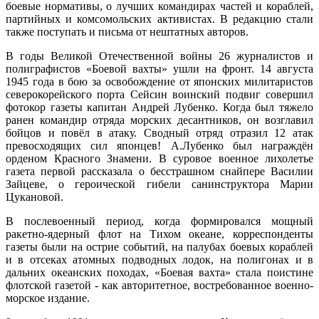
боевые нормативы, о лучших командирах частей и кораблей,
партийных и комсомольских активистах. В редакцию стали
также поступать и письма от нештатных авторов.
В годы Великой Отечественной войны 26 журналистов и
полиграфистов «Боевой вахты» ушли на фронт. 14 августа
1945 года в бою за освобождение от японских милитаристов
северокорейского порта Сейсин воинский подвиг совершил
фотокор газеты капитан Андрей Лубенко. Когда был тяжело
ранен командир отряда морских десантников, он возглавил
бойцов и повёл в атаку. Сводный отряд отразил 12 атак
превосходящих сил японцев! А.Лубенко был награждён
орденом Красного Знамени. В суровое военное лихолетье
газета первой рассказала о бесстрашном снайпере Василии
Зайцеве, о героической гибели санинструктора Марии
Цукановой.
В послевоенный период, когда формировался мощный
ракетно-ядерный флот на Тихом океане, корреспонденты
газеты были на острие событий, на палубах боевых кораблей
и в отсеках атомных подводных лодок, на полигонах и в
дальних океанских походах, «Боевая вахта» стала поистине
флотской газетой - как авторитетное, востребованное военно-
морское издание.