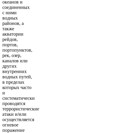
океанов и
соединенных
с ними
водных
районов, а
также
акватории
рейдов,
портов,
портопунктов,
рек, озер,
каналов или
других
внутренних
водных путей,
в пределах
которых часто
и
систематически
проводятся
террористические
атаки и/или
осуществляется
огневое
поражение