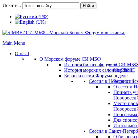
Искать...
Найти
Main Menu
О нас |
О Морском форуме СИ МБФ
История бизнес-форумов СИ МБФ
О
История морских салонов СВМС
Морской
Бизнес-сессии Форума
неделе
Сессия в Новороссийск
России |
О сессии Н
Принять уч
Новороссий
Место пров
Новороссий
Программа 
Для спонсо
Итоговый п
Сессия в Санкт-Петербу
О бизнес-с