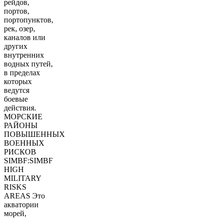
рейдов,
портов,
портопунктов,
рек, озер,
каналов или
других
внутренних
водных путей,
в пределах
которых
ведутся
боевые
действия.
МОРСКИЕ
РАЙОНЫ
ПОВЫШЕННЫХ
ВОЕННЫХ
РИСКОВ
SIMBF:SIMBF
HIGH
MILITARY
RISKS
AREAS Это
акватории
морей,