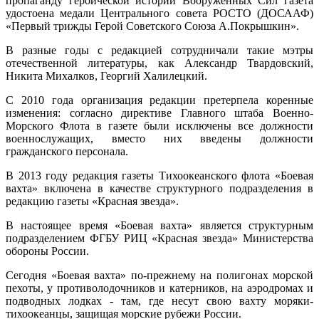
пропаганду героической истории Вооружённых Сил газета
удостоена медали Центрального совета РОСТО (ДОСААФ)
«Первый трижды Герой Советского Союза А.Покрышкин».
В разные годы с редакцией сотрудничали такие мэтры
отечественной литературы, как Александр Твардовский,
Никита Михалков, Георгий Халилецкий.
С 2010 года организация редакции претерпела коренные
изменения: согласно директиве Главного штаба Военно-
Морского Флота в газете были исключены все должности
военнослужащих, вместо них введены должности
гражданского персонала.
В 2013 году редакция газеты Тихоокеанского флота «Боевая
вахта» включена в качестве структурного подразделения в
редакцию газеты «Красная звезда».
В настоящее время «Боевая вахта» является структурным
подразделением ФГБУ РИЦ «Красная звезда» Министерства
обороны России.
Сегодня «Боевая вахта» по-прежнему на полигонах морской
пехоты, у противолодочников и катерников, на аэродромах и
подводных лодках - там, где несут свою вахту моряки-
тихоокеанцы, защищая морские рубежи России.