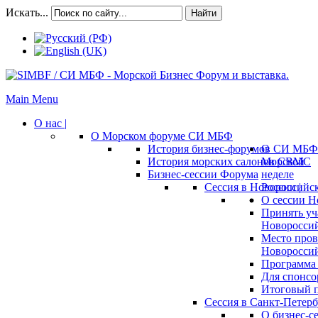
Искать...
Найти
Main Menu
О нас |
О Морском форуме СИ МБФ
История бизнес-форумов СИ МБФ
О
История морских салонов СВМС
Морской
Бизнес-сессии Форума
неделе
Сессия в Новороссийск
России |
О сессии Н
Принять уч
Новороссий
Место пров
Новороссий
Программа 
Для спонсо
Итоговый п
Сессия в Санкт-Петербу
О бизнес-с