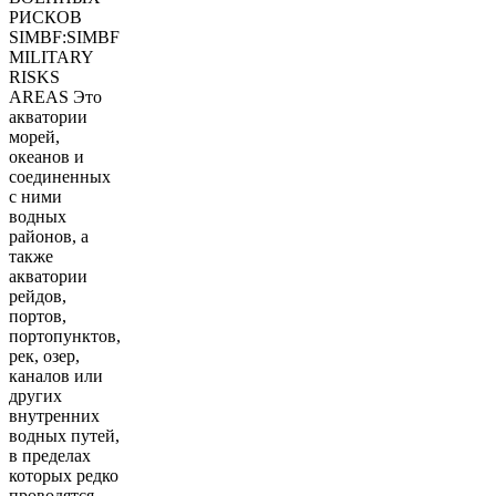
РИСКОВ
SIMBF:SIMBF
MILITARY
RISKS
AREAS Это
акватории
морей,
океанов и
соединенных
с ними
водных
районов, а
также
акватории
рейдов,
портов,
портопунктов,
рек, озер,
каналов или
других
внутренних
водных путей,
в пределах
которых редко
проводятся