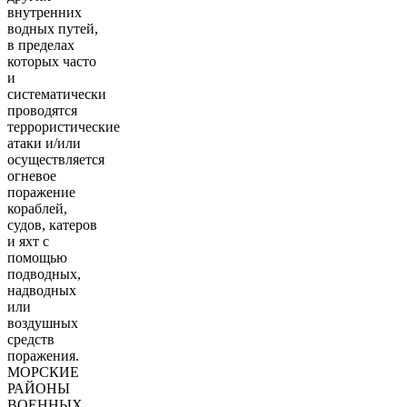
внутренних
водных путей,
в пределах
которых часто
и
систематически
проводятся
террористические
атаки и/или
осуществляется
огневое
поражение
кораблей,
судов, катеров
и яхт с
помощью
подводных,
надводных
или
воздушных
средств
поражения.
МОРСКИЕ
РАЙОНЫ
ВОЕННЫХ