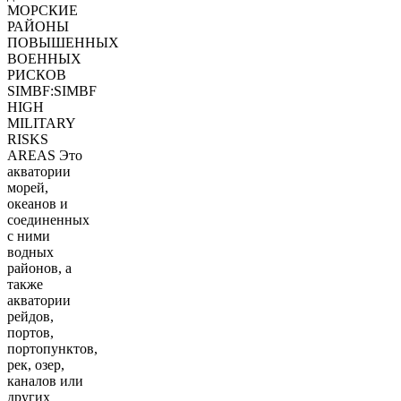
МОРСКИЕ
РАЙОНЫ
ПОВЫШЕННЫХ
ВОЕННЫХ
РИСКОВ
SIMBF:SIMBF
HIGH
MILITARY
RISKS
AREAS Это
акватории
морей,
океанов и
соединенных
с ними
водных
районов, а
также
акватории
рейдов,
портов,
портопунктов,
рек, озер,
каналов или
других