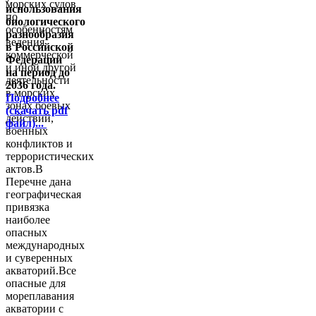
морских судов
использования
по
биологического
особенностям
разнообразия
ведения
в Российской
коммерческой
Федерации
и иной другой
на период до
деятельности
2036 года.
в морских
Подробнее
зонах боевых
(скачать pdf
действий,
файл)...
военных
конфликтов и
террористических
актов.В
Перечне дана
географическая
привязка
наиболее
опасных
международных
и суверенных
акваторий.Все
опасные для
мореплавания
акватории с